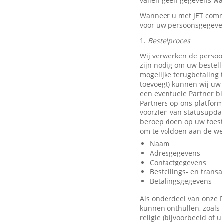
vallen geen gegevens waa
Wanneer u met JET comm
voor uw persoonsgegeve
1.
Bestelproces
Wij verwerken de persoo
zijn nodig om uw bestell
mogelijke terugbetaling
toevoegt) kunnen wij uw 
een eventuele Partner b
Partners op ons platfor
voorzien van statusupda
beroep doen op uw toest
om te voldoen aan de we
Naam
Adresgegevens
Contactgegevens
Bestellings- en trans
Betalingsgegevens
Als onderdeel van onze 
kunnen onthullen, zoals 
religie (bijvoorbeeld of