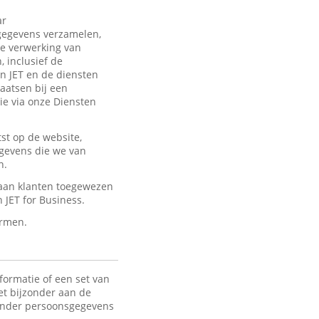
ar
sgegevens verzamelen,
de verwerking van
 inclusief de
an JET en de diensten
laatsen bij een
ie via onze Diensten
st op de website,
egevens die we van
n.
 aan klanten toegewezen
JET for Business.
ermen.
formatie of een set van
het bijzonder aan de
 Onder persoonsgegevens