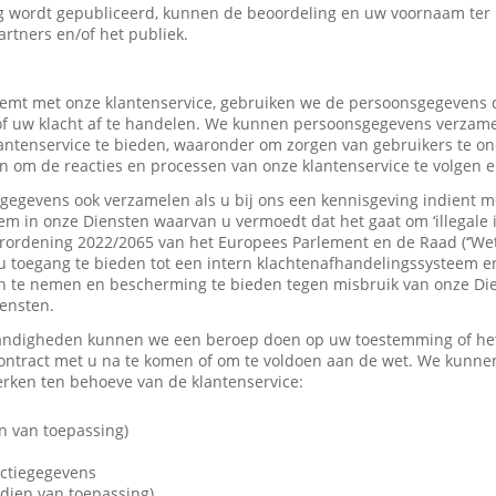
 wordt gepubliceerd, kunnen de beoordeling en uw voornaam ter
artners en/of het publiek.
mt met onze klantenservice, gebruiken we de persoonsgegevens d
f uw klacht af te handelen. We kunnen persoonsgegevens verzame
tenservice te bieden, waaronder om zorgen van gebruikers te on
 om de reacties en processen van onze klantenservice te volgen e
gevens ook verzamelen als u bij ons een kennisgeving indient me
em in onze Diensten waarvan u vermoedt dat het gaat om ‘illegale 
rordening 2022/2065 van het Europees Parlement en de Raad (‘’Wet
u toegang te bieden tot een intern klachtenafhandelingssysteem e
 te nemen en bescherming te bieden tegen misbruik van onze Dien
iensten.
andigheden kunnen we een beroep doen op uw toestemming of het 
contract met u na te komen of om te voldoen aan de wet. We kunne
ken ten behoeve van de klantenservice:
n van toepassing)
actiegegevens
dien van toepassing)