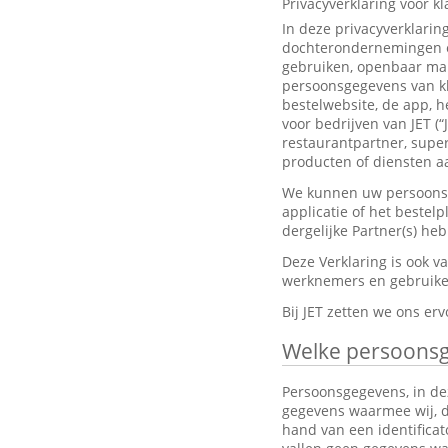
Privacyverklaring voor k
In deze privacyverklarin
dochterondernemingen en
gebruiken, openbaar mak
persoonsgegevens van kl
bestelwebsite, de app, h
voor bedrijven van JET (“
restaurantpartner, super
producten of diensten aa
We kunnen uw persoonsge
applicatie of het bestel
dergelijke Partner(s) h
Deze Verklaring is ook 
werknemers en gebruiker
Bij JET zetten we ons e
Welke persoons
Persoonsgegevens, in dez
gegevens waarmee wij, dir
hand van een identifica