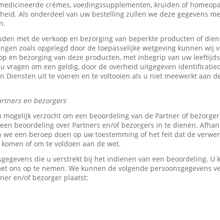
medicineerde crèmes, voedingssupplementen, kruiden of homeopat
heid. Als onderdeel van uw bestelling zullen we deze gegevens 
n.
den met de verkoop en bezorging van beperkte producten of dien
tingen zoals opgelegd door de toepasselijke wetgeving kunnen wij v
p en bezorging van deze producten, met inbegrip van uw leeftijds-
 u vragen om een geldig, door de overheid uitgegeven identificati
z’n Diensten uit te voeren en te voltooien als u niet meewerkt aan d
rtners en bezorgers
u mogelijk verzocht om een beoordeling van de Partner of bezorge
en beoordeling over Partners en/of bezorgers in te dienen. Afhank
e een beroep doen op uw toestemming of het feit dat de verwerk
e komen of om te voldoen aan de wet.
sgegevens die u verstrekt bij het indienen van een beoordeling. 
 met ons op te nemen. We kunnen de volgende persoonsgegevens 
ner en/of bezorger plaatst: