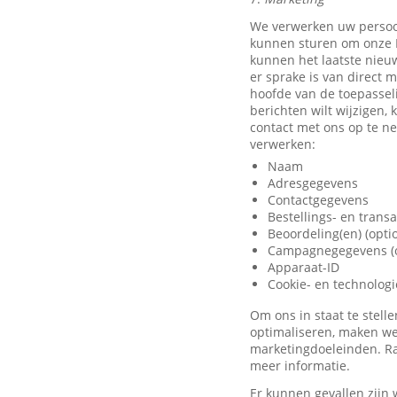
We verwerken uw persoo
kunnen sturen om onze D
kunnen het laatste nieu
er sprake is van direct 
hoofde van de toepassel
berichten wilt wijzigen,
contact met ons op te 
verwerken:
Naam
Adresgegevens
Contactgegevens
Bestellings- en trans
Beoordeling(en) (opti
Campagnegegevens (o
Apparaat-ID
Cookie- en technolog
Om ons in staat te stel
optimaliseren, maken we
marketingdoeleinden. Ra
meer informatie.
Er kunnen gevallen zijn