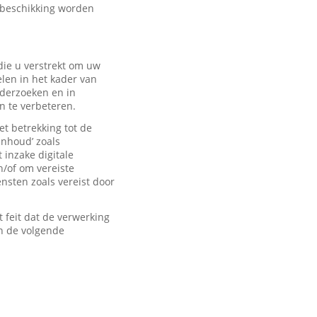
 beschikking worden
ie u verstrekt om uw
len in het kader van
derzoeken en in
n te verbeteren.
t betrekking tot de
inhoud’ zoals
 inzake digitale
n/of om vereiste
sten zoals vereist door
feit dat de verwerking
n de volgende