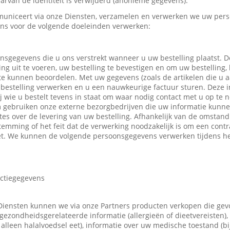
rvan de identiteit is verwijderd (anonieme gegevens).
uniceert via onze Diensten, verzamelen en verwerken we uw pers
ns voor de volgende doeleinden verwerken:
nsgegevens die u ons verstrekt wanneer u uw bestelling plaatst.
ing uit te voeren, uw bestelling te bevestigen en om uw bestelling,
 te kunnen beoordelen. Met uw gegevens (zoals de artikelen die u
bestelling verwerken en u een nauwkeurige factuur sturen. Deze in
ij wie u bestelt tevens in staat om waar nodig contact met u op t
m gebruiken onze externe bezorgbedrijven die uw informatie kunn
tes over de levering van uw bestelling. Afhankelijk van de omsta
emming of het feit dat de verwerking noodzakelijk is om een contr
t. We kunnen de volgende persoonsgegevens verwerken tijdens he
actiegegevens
Diensten kunnen we via onze Partners producten verkopen die ge
gezondheidsgerelateerde informatie (allergieën of dieetvereisten),
 u alleen halalvoedsel eet), informatie over uw medische toestand (b