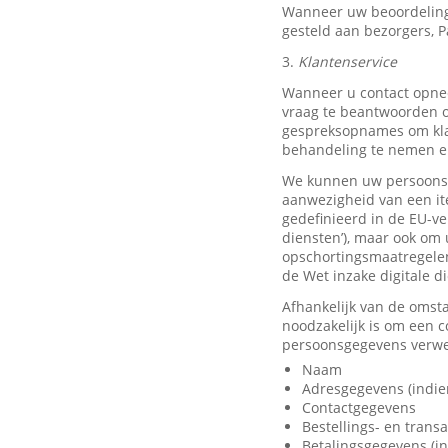
Wanneer uw beoordeling
gesteld aan bezorgers, P
3.
Klantenservice
Wanneer u contact opnee
vraag te beantwoorden o
gespreksopnames om klan
behandeling te nemen en
We kunnen uw persoonsge
aanwezigheid van een it
gedefinieerd in de EU-ve
diensten’), maar ook om 
opschortingsmaatregelen
de Wet inzake digitale d
Afhankelijk van de omst
noodzakelijk is om een 
persoonsgegevens verwer
Naam
Adresgegevens (indie
Contactgegevens
Bestellings- en trans
Betalingsgegevens (in