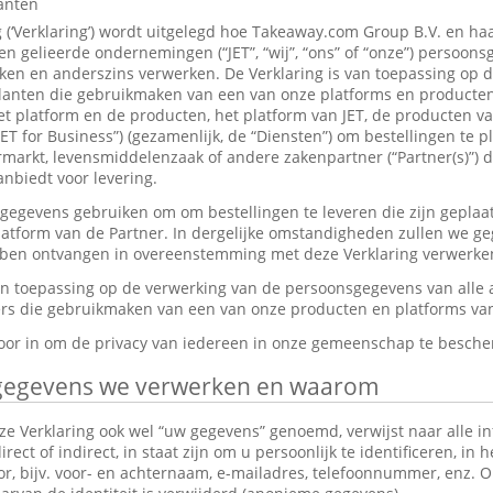
lanten
g (‘Verklaring’) wordt uitgelegd hoe Takeaway.com Group B.V. en ha
 gelieerde ondernemingen (“JET”, “wij”, “ons” of “onze”) persoon
en en anderszins verwerken. De Verklaring is van toepassing op 
anten die gebruikmaken van een van onze platforms en producten,
et platform en de producten, het platform van JET, de producten v
JET for Business”) (gezamenlijk, de “Diensten”) om bestellingen te p
markt, levensmiddelenzaak of andere zakenpartner (“Partner(s)”) d
nbiedt voor levering.
gevens gebruiken om om bestellingen te leveren die zijn geplaat
platform van de Partner. In dergelijke omstandigheden zullen we g
ebben ontvangen in overeenstemming met deze Verklaring verwerke
van toepassing op de verwerking van de persoonsgegevens van alle
s die gebruikmaken van een van onze producten en platforms van 
rvoor in om de privacy van iedereen in onze gemeenschap te besch
gegevens we verwerken en waarom
e Verklaring ook wel “uw gegevens” genoemd, verwijst naar alle in
ect of indirect, in staat zijn om u persoonlijk te identificeren, in 
tor, bijv. voor- en achternaam, e-mailadres, telefoonnummer, enz.