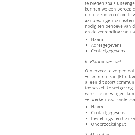
te bieden zoals uiteeng
kunnen we een beroep do
u na te komen of om te v
aanbiedingen van exter
nodig ten behoeve van d
en de verzending van uw
Naam
Adresgegevens
Contactgegevens
6.
Klantonderzoek
Om ervoor te zorgen dat
verbeteren, kan JET u b
alleen dit soort communi
toepasselijke wetgeving.
wenst te ontvangen, kun
verwerken voor onderzo
Naam
Contactgegevens
Bestellings- en trans
Onderzoeksinput
7.
Marketing