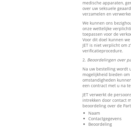
medische apparaten, ge
over uw seksuele geaard
verzamelen en verwerke
We kunnen ons bezighou
onze wettelijke verplich
toepassen voor de verkoo
Voor dit doel kunnen we
JET is niet verplicht om 
verificatieprocedure.
2.
Beoordelingen over pa
Na uw bestelling wordt 
mogelijkheid bieden om e
omstandigheden kunnen w
een contract met u na t
JET verwerkt de persoon
intrekken door contact
beoordeling over de Part
Naam
Contactgegevens
Beoordeling