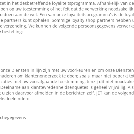
ezet in het desbetreffende loyaliteitsprogramma. Afhankelijk van 
en op uw toestemming of het feit dat de verwerking noodzakelijk 
oldoen aan de wet. Een van onze loyaliteitsprogramma’s is de loyal
ne partners kunt ophalen. Sommige loyalty shop-partners hebben
e verzending. We kunnen de volgende persoonsgegevens verwerken
 bestelling:
 onze Diensten in lijn zijn met uw voorkeuren en om onze Diensten
enaderen om klantenonderzoek te doen; zoals, maar niet beperkt to
caties met uw voorafgaande toestemming, tenzij dit niet noodzakeli
 Deelname aan klanttevredenheidsenquêtes is geheel vrijwillig. Al
t u zich daarvoor afmelden in de berichten zelf. JET kan de volge
eksdoeleinden:
actiegegevens