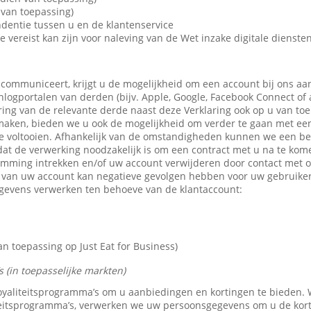
van toepassing)
dentie tussen u en de klantenservice
e vereist kan zijn voor naleving van de Wet inzake digitale dienste
 communiceert, krijgt u de mogelijkheid om een account bij ons aa
 inlogportalen van derden (bijv. Apple, Google, Facebook Connect of
ring van de relevante derde naast deze Verklaring ook op u van toe
maken, bieden we u ook de mogelijkheid om verder te gaan met een 
e voltooien. Afhankelijk van de omstandigheden kunnen we een b
dat de verwerking noodzakelijk is om een contract met u na te kom
emming intrekken en/of uw account verwijderen door contact met 
n van uw account kan negatieve gevolgen hebben voor uw gebruike
gevens verwerken ten behoeve van de klantaccount:
 toepassing op Just Eat for Business)
 (in toepasselijke markten)
 loyaliteitsprogramma’s om u aanbiedingen en kortingen te bieden
teitsprogramma’s, verwerken we uw persoonsgegevens om u de kor