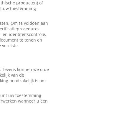
hische producten) of
met uw toestemming
sten. Om te voldoen aan
erificatieprocedures
 en identiteitscontrole.
edocument te tonen en
e vereiste
r. Tevens kunnen we u de
elijk van de
ing noodzakelijk is om
U kunt uw toestemming
verwerken wanneer u een