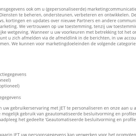
nsgegevens ook om u (gepersonaliseerde) marketingcommunicatie
iensten te beheren, ondersteunen, verbeteren en ontwikkelen. De
ws, kortingen en updates over nieuwe Partners en andere communi
marketing. We vertrouwen op uw toestemming, tenzij uw toestemming
ijke wetgeving. Wanneer u uw voorkeuren met betrekking tot het o
 kunt u zich afmelden via de afmeldlink in de berichten, in uw accou
nemen. We kunnen voor marketingdoeleinden de volgende categori
actiegegevens
oneel)
ptioneel)
iegegevens
len uw gebruikerservaring met JET te personaliseren en onze aan u
 mogelijk gebruik van geautomatiseerde besluitvorming en profile
adpleeg het gedeelte ‘Geautomatiseerde besluitvorming en profile
 waarin JET uw persoonsgegevens kan verwerken voor het promote